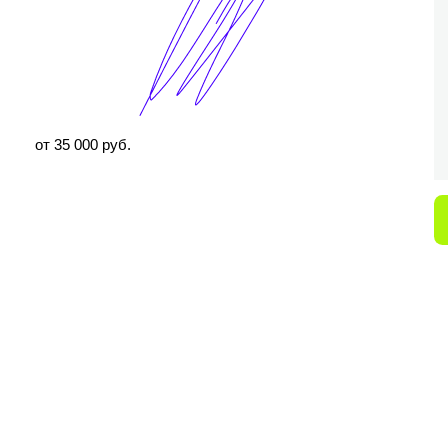
ОБСУДИТЬ ПРОЕКТ
Лендинг для продажи одного товара или
одной услуги. Сайт-визитка.
ОБСУДИТЬ ПРОЕКТ
от 50 000 руб.
Корпоративный сайт из нескольких
страниц с описанием всех услуг |
интернет-магазин